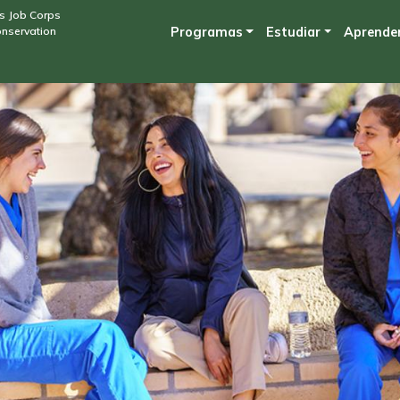
Skip
s Job Corps
onservation
Programas
Estudiar
Aprende
to
main
content