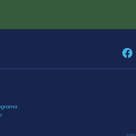
rograma
o
Políti