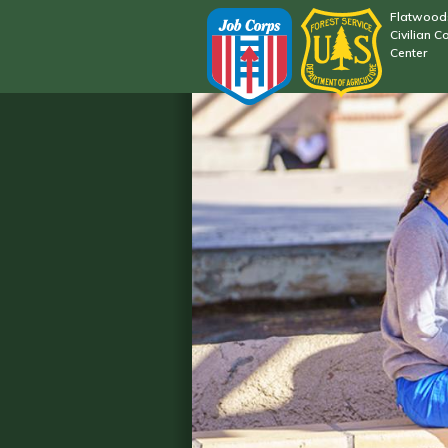
Flatwood
Civilian C
Center